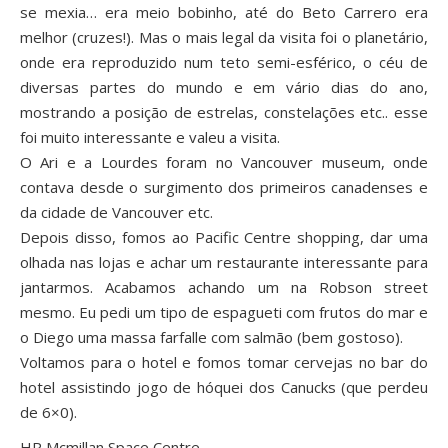
se mexia… era meio bobinho, até do Beto Carrero era
melhor (cruzes!). Mas o mais legal da visita foi o planetário,
onde era reproduzido num teto semi-esférico, o céu de
diversas partes do mundo e em vário dias do ano,
mostrando a posição de estrelas, constelações etc.. esse
foi muito interessante e valeu a visita.
O Ari e a Lourdes foram no Vancouver museum, onde
contava desde o surgimento dos primeiros canadenses e
da cidade de Vancouver etc.
Depois disso, fomos ao Pacific Centre shopping, dar uma
olhada nas lojas e achar um restaurante interessante para
jantarmos. Acabamos achando um na Robson street
mesmo. Eu pedi um tipo de espagueti com frutos do mar e
o Diego uma massa farfalle com salmão (bem gostoso).
Voltamos para o hotel e fomos tomar cervejas no bar do
hotel assistindo jogo de hóquei dos Canucks (que perdeu
de 6×0).
HR Mcmillan Space Centre