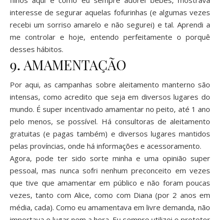
filhos aqui e como eu sempre adorei bebês, mostrava
interesse de segurar aquelas fofurinhas (e algumas vezes
recebi um sorriso amarelo e não segurei) e tal. Aprendi a
me controlar e hoje, entendo perfeitamente o porquê
desses hábitos.
9. AMAMENTAÇÃO
Por aqui, as campanhas sobre aleitamento manterno são
intensas, como acredito que seja em diversos lugares do
mundo. É super incentivado amamentar no peito, até 1 ano
pelo menos, se possível. Há consultoras de aleitamento
gratuitas (e pagas também) e diversos lugares mantidos
pelas províncias, onde há informações e acessoramento.
Agora, pode ter sido sorte minha e uma opinião super
pessoal, mas nunca sofri nenhum preconceito em vezes
que tive que amamentar em público e não foram poucas
vezes, tanto com Alice, como com Diana (por 2 anos em
média, cada). Como eu amamentava em livre demanda, não
importava o lugar nem a hora. Eu sempre utilizei o protetor