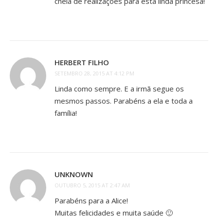
cheia de realizações para esta linda princesa!
HERBERT FILHO
SETEMBRO 28, 2015 AT 4:12 PM
Linda como sempre. E a irmã segue os
mesmos passos. Parabéns a ela e toda a
família!
UNKNOWN
OUTUBRO 5, 2015 AT 2:47 AM
Parabéns para a Alice!
Muitas felicidades e muita saúde 🙂