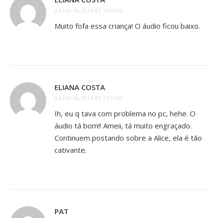
JULHO 16, 2013 AT 7:04 PM
Muito fofa essa criança! O áudio ficou baixo.
ELIANA COSTA
JULHO 16, 2013 AT 7:07 PM
Ih, eu q tava com problema no pc, hehe. O
áudio tá bom!! Ameii, tá muito engraçado.
Continuem postando sobre a Alice, ela é tão
cativante.
PAT