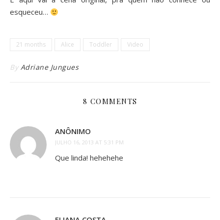
esqueceu…
21 months
Alice
Toddler
Video
By
Adriane Jungues
8 COMMENTS
ANÔNIMO
JULHO 16, 2013 AT 5:31 PM
Que linda! hehehehe
ELIANA COSTA