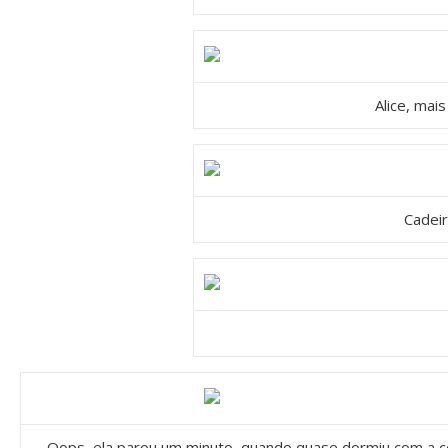
Alice, mai
Cadeir
Oops, ela parou um minuto, quando quase dormiu com a co