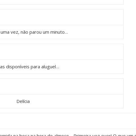
s uma vez, não parou um minuto…
as disponíveis para aluguel…
Delícia
mida na boca na hora do almoço… Primeira vez ever! O que um d