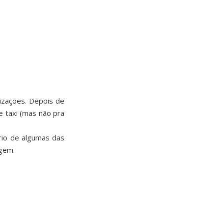
izações. Depois de
e taxi (mas não pra
rio de algumas das
agem.