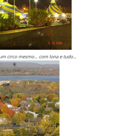
 um circo mesmo… com lona e tudo…