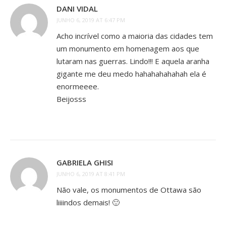
DANI VIDAL
JUNHO 6, 2019 AT 6:47 PM
Acho incrível como a maioria das cidades tem
um monumento em homenagem aos que
lutaram nas guerras. Lindo!!! E aquela aranha
gigante me deu medo hahahahahahah ela é
enormeeee.
Beijosss
GABRIELA GHISI
JUNHO 6, 2019 AT 8:41 PM
Não vale, os monumentos de Ottawa são
liiiindos demais! 🙂