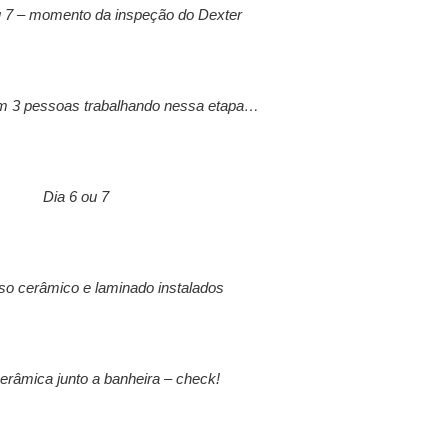
u 7 – momento da inspeção do Dexter
am 3 pessoas trabalhando nessa etapa…
Dia 6 ou 7
iso cerâmico e laminado instalados
erâmica junto a banheira – check!