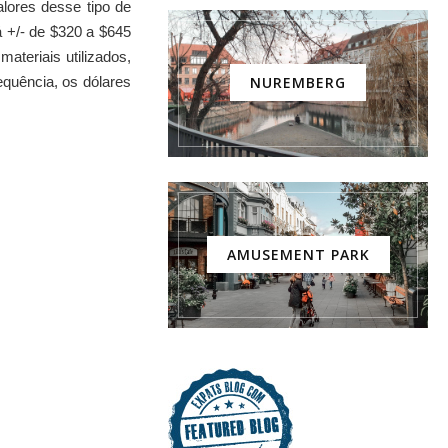
lores desse tipo de
á +/- de $320 a $645
materiais utilizados,
equência, os dólares
NUREMBERG
AMUSEMENT PARK