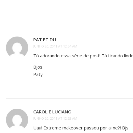
PAT ET DU
JUNHO 20, 2011 AT 12:34 AM
Tô adorando essa série de post! Tá ficando lindo
Bjos,
Paty
CAROL E LUCIANO
JUNHO 20, 2011 AT 12:52 AM
Uau! Extreme makeover passou por ai ne?! Bjs