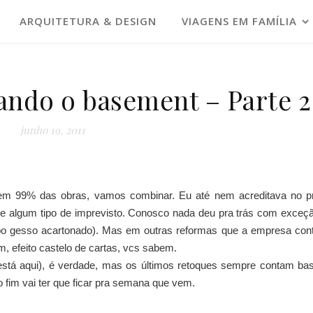
ARQUITETURA & DESIGN
VIAGENS EM FAMÍLIA
ando o basement – Parte 2
junho 19, 2011
em 99% das obras, vamos combinar. Eu até nem acreditava no 
re algum tipo de imprevisto. Conosco nada deu pra trás com exceç
ipo gesso acartonado). Mas em outras reformas que a empresa contr
, efeito castelo de cartas, vcs sabem.
está
aqui
), é verdade, mas os últimos retoques sempre contam bas
o fim vai ter que ficar pra semana que vem.