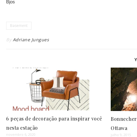
Bjos
Basement
By
Adriane Jungues
6 peças de decoração para inspirar você
Bonnechere
nesta estação
Ottawa
novembro 6, 2020
julho 9, 2015