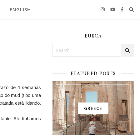
ENGLISH
BUSCA
FEATURED POSTS
prazo de 4 semanas
ão do mud (tipo uma
atada está lidando,
GREECE
tante. Até tínhamos