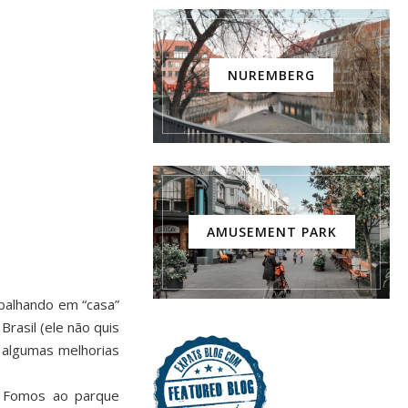
NUREMBERG
AMUSEMENT PARK
abalhando em “casa”
asil (ele não quis
 algumas melhorias
. Fomos ao parque