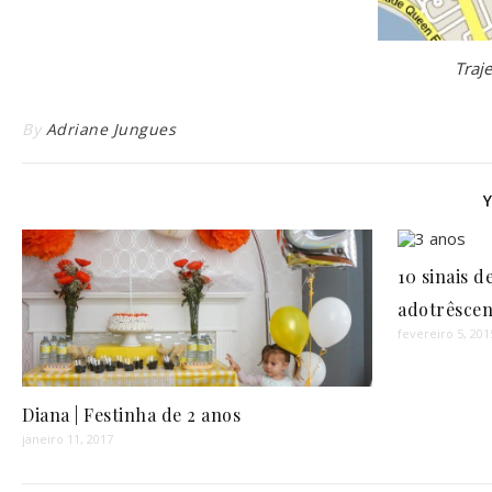
Traj
By
Adriane Jungues
10 sinais 
adotrêsce
fevereiro 5, 201
Diana | Festinha de 2 anos
janeiro 11, 2017