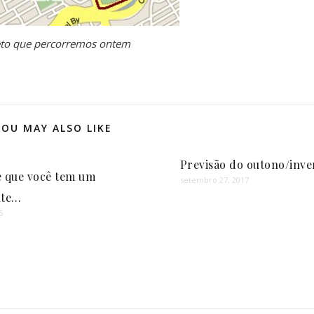
eto que percorremos ontem
YOU MAY ALSO LIKE
Previsão do outono/inv
de que você tem um
setembro 27, 2017
nte…
5