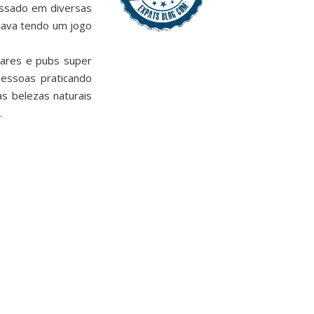
assado em diversas
tava tendo um jogo
bares e pubs super
essoas praticando
as belezas naturais
.