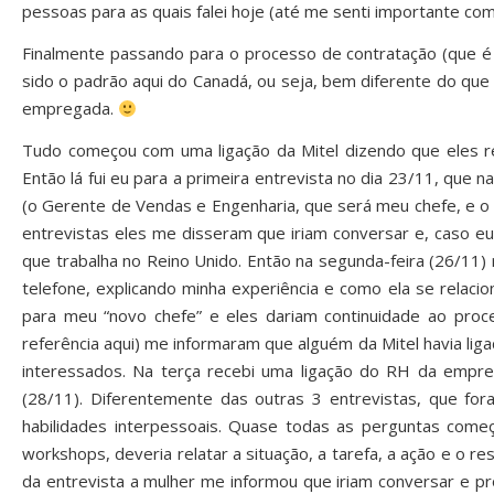
pessoas para as quais falei hoje (até me senti importante 
Finalmente passando para o processo de contratação (que é 
sido o padrão aqui do Canadá, ou seja, bem diferente do que 
empregada.
Tudo começou com uma ligação da Mitel dizendo que eles r
Então lá fui eu para a primeira entrevista no dia 23/11, que
(o Gerente de Vendas e Engenharia, que será meu chefe, e o 
entrevistas eles me disseram que iriam conversar e, caso eu
que trabalha no Reino Unido. Então na segunda-feira (26/11) 
telefone, explicando minha experiência e como ela se relaci
para meu “novo chefe” e eles dariam continuidade ao pro
referência aqui) me informaram que alguém da Mitel havia lig
interessados. Na terça recebi uma ligação do RH da empre
(28/11). Diferentemente das outras 3 entrevistas, que for
habilidades interpessoais. Quase todas as perguntas com
workshops, deveria relatar a situação, a tarefa, a ação e o r
da entrevista a mulher me informou que iriam conversar e p