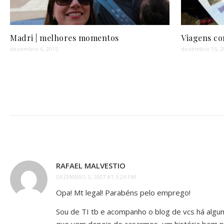
Madri | melhores momentos
Viagens com
dezembro 6, 2015
dezembro 15, 2
RAFAEL MALVESTIO
DEZEMBRO 5, 2007 AT 3:24 PM
Opa! Mt legal! Parabéns pelo emprego!
Sou de TI tb e acompanho o blog de vcs há algu