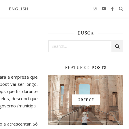
ENGLISH
BUSCA
FEATURED POSTS
 para a empresa que
ost vai ser longo,
ps que fiz durante
neles, descobri que
GREECE
overno (municipal,
o a acrescentar. Só