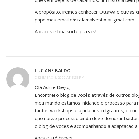
que vem depois de casarmos, um história bem pa
A propósito, iremos conhecer Ottawa e outras 
papo meu email eh: rafamalvestio at gmail.com
Abraços e boa sorte pra vcs!
LUCIANE BALDO
DEZEMBRO 5, 2007 AT 5:28 PM
Olá Adri e Diego,
Encontrei o blog de vocês através de outros blo
meu marido estamos iniciando o processo para n
tantos workshops e ajuda aos imigrantes, o que 
que nosso processo ainda deve demorar bastant
o blog de vocês e acompanhando a adaptação a 
Abçs e até breve!