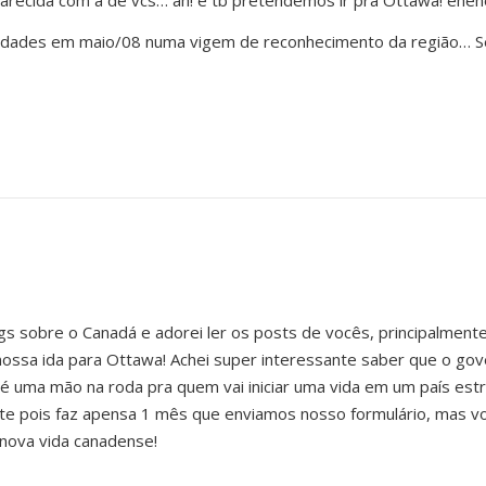
recida com a de vcs… ah! e tb pretendemos ir pra Ottawa! eheh
cidades em maio/08 numa vigem de reconhecimento da região… S
gs sobre o Canadá e adorei ler os posts de vocês, principalment
ossa ida para Ottawa! Achei super interessante saber que o go
é uma mão na roda pra quem vai iniciar uma vida em um país estr
e pois faz apensa 1 mês que enviamos nosso formulário, mas vo
nova vida canadense!