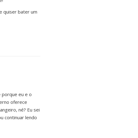
e!
e quiser bater um
e porque eu e o
verno oferece
angeiro, né? Eu sei
u continuar lendo