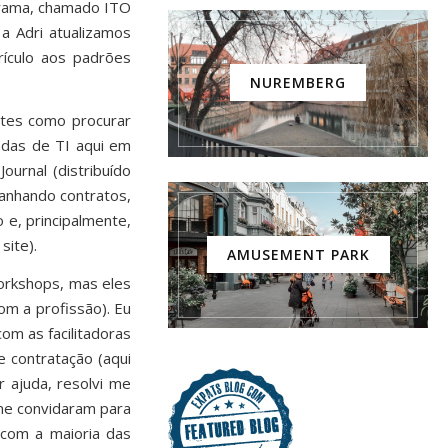
grama, chamado ITO
 a Adri atualizamos
rículo aos padrões
NUREMBERG
ntes como procurar
adas de TI aqui em
urnal (distribuído
anhando contratos,
 e, principalmente,
site).
AMUSEMENT PARK
workshops, mas eles
om a profissão). Eu
om as facilitadoras
 contratação (aqui
 ajuda, resolvi me
 me convidaram para
 com a maioria das