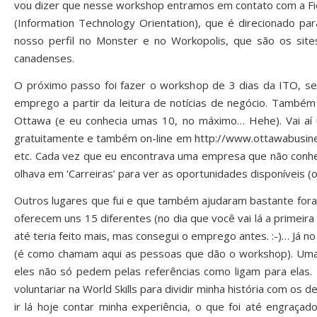
vou dizer que nesse workshop entramos em contato com a Fio
(Information Technology Orientation), que é direcionado par
nosso perfil no Monster e no Workopolis, que são os sit
canadenses.
O próximo passo foi fazer o workshop de 3 dias da ITO, sen
emprego a partir da leitura de notícias de negócio. Tamb
Ottawa (e eu conhecia umas 10, no máximo… Hehe). Vai aí 
gratuitamente e também on-line em
http://www.ottawabusine
etc. Cada vez que eu encontrava uma empresa que não conheci
olhava em ‘Carreiras’ para ver as oportunidades disponíveis 
Outros lugares que fui e que também ajudaram bastante foram
oferecem uns 15 diferentes (no dia que você vai lá a primeir
até teria feito mais, mas consegui o emprego antes. :-)… Já 
(é como chamam aqui as pessoas que dão o workshop). Uma de
eles não só pedem pelas referências como ligam para elas. 
voluntariar na World Skills para dividir minha história com 
ir lá hoje contar minha experiência, o que foi até engraç