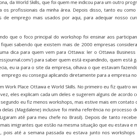
na, da World Skills, que foi quem me indicou para um outro pro
a os profissionais da minha área. Depois disso, tanto eu como
es de emprego mais usados por aqui, para adequar nosso cur
do que o foco principal do workshop foi ensinar aos participa
ém fiquei sabendo que existem mais de 2000 empresas consider
uma dica para quem vem para Ottawa: ler o Ottawa Business Jo
ssjournal.com/
) para saber quem está expandindo, quem está g
a, eu ia para o site da empresa, olhava o que estavam fazendo
(o emprego eu consegui aplicando diretamente para a empresa no 
 Work Place Ottawa e World Skills. No primeiro eu fiz quatro 
a vez, eles explicam cada um deles e sugerem alguns de acordo c
no segundo eu fiz menos workshops, mas estive mais em contato c
las (Magdalene) inclusive foi minha referência no processo de
Ligaram até para meu chefe no Brasil). Depois de tanto receber
os demais imigrantes que estão na mesma situação que eu estava e
ado, pois até a semana passada eu estava junto nos workshops