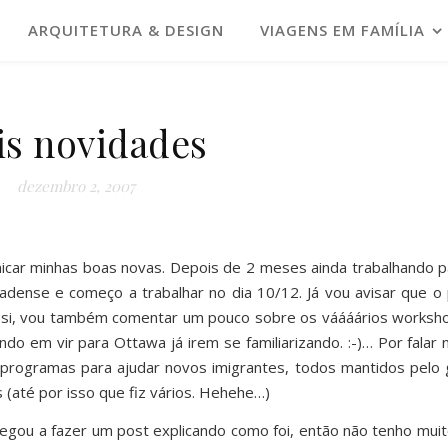
ARQUITETURA & DESIGN
VIAGENS EM FAMÍLIA
is novidades
dezembro 2, 2007
unicar minhas boas novas. Depois de 2 meses ainda trabalhando
ense e começo a trabalhar no dia 10/12. Já vou avisar que o p
m si, vou também comentar um pouco sobre os váááários worksho
 em vir para Ottawa já irem se familiarizando. :-)… Por falar 
 programas para ajudar novos imigrantes, todos mantidos pelo g
s (até por isso que fiz vários. Hehehe…)
egou a fazer um post explicando como foi, então não tenho muit