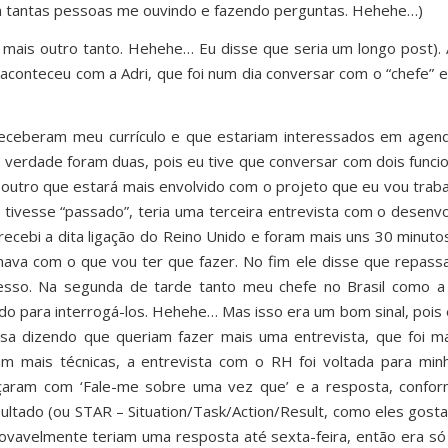
com tantas pessoas me ouvindo e fazendo perguntas. Hehehe…)
mais outro tanto. Hehehe… Eu disse que seria um longo post). 
aconteceu com a Adri, que foi num dia conversar com o “chefe” e
eceberam meu currículo e que estariam interessados em agend
 na verdade foram duas, pois eu tive que conversar com dois func
outro que estará mais envolvido com o projeto que eu vou traba
 tivesse “passado”, teria uma terceira entrevista com o desenv
recebi a dita ligação do Reino Unido e foram mais uns 30 minuto
onava com o que vou ter que fazer. No fim ele disse que repass
cesso. Na segunda de tarde tanto meu chefe no Brasil como 
ado para interrogá-los. Hehehe… Mas isso era um bom sinal, pois
sa dizendo que queriam fazer mais uma entrevista, que foi m
am mais técnicas, a entrevista com o RH foi voltada para min
eçaram com ‘Fale-me sobre uma vez que’ e a resposta, confo
esultado (ou STAR – Situation/Task/Action/Result, como eles gost
rovavelmente teriam uma resposta até sexta-feira, então era só