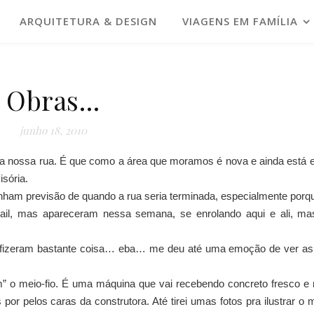
ARQUITETURA & DESIGN
VIAGENS EM FAMÍLIA
Obras…
junho 18, 2010
na nossa rua. É que como a área que moramos é nova e ainda está
sória.
inham previsão de quando a rua seria terminada, especialmente por
l, mas apareceram nessa semana, se enrolando aqui e ali, mas
 fizeram bastante coisa… eba… me deu até uma emoção de ver as 
” o meio-fio. É uma máquina que vai recebendo concreto fresco e m
 por pelos caras da construtora. Até tirei umas fotos pra ilustrar o