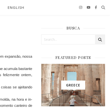
ENGLISH
BUSCA
 em expansão, nossa
FEATURED POSTS
que acumula bastante
 felizmente ontem,
GREECE
coisas se ajeitando
olda, na hora e in-
 momento canteiro de