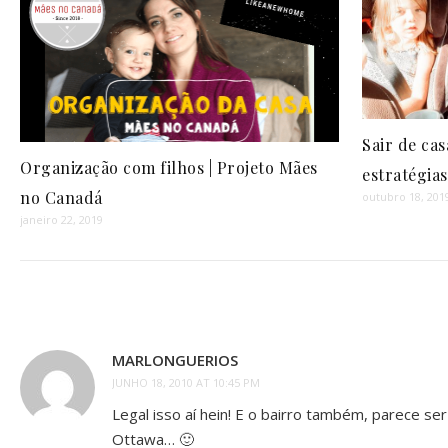
Sair de cas
Organização com filhos | Projeto Mães
estratégias
no Canadá
outubro 18, 201
janeiro 22, 2019
MARLONGUERIOS
JUNHO 18, 2010 AT 10:45 PM
Legal isso aí hein! E o bairro também, parece se
Ottawa… 🙂