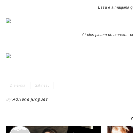
Essa é a máquina q
Aí eles pintam de branco… o
Dia-a-dia
Gatineau
By
Adriane Jungues