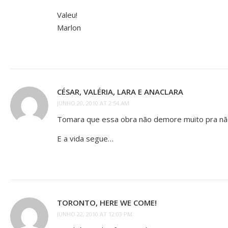
Valeu!
Marlon
CÉSAR, VALÉRIA, LARA E ANACLARA
JUNHO 20, 2010 AT 2:54 AM
Tomara que essa obra não demore muito pra não d
E a vida segue…
TORONTO, HERE WE COME!
JUNHO 22, 2010 AT 12:03 PM