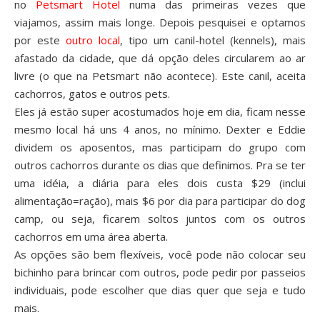
no
Petsmart Hotel
numa das primeiras vezes que
viajamos, assim mais longe. Depois pesquisei e optamos
por este
outro local
, tipo um canil-hotel (kennels), mais
afastado da cidade, que dá opção deles circularem ao ar
livre (o que na Petsmart não acontece). Este canil, aceita
cachorros, gatos e outros pets.
Eles já estão super acostumados hoje em dia, ficam nesse
mesmo local há uns 4 anos, no mínimo. Dexter e Eddie
dividem os aposentos, mas participam do grupo com
outros cachorros durante os dias que definimos. Pra se ter
uma idéia, a diária para eles dois custa $29 (inclui
alimentação=ração), mais $6 por dia para participar do dog
camp, ou seja, ficarem soltos juntos com os outros
cachorros em uma área aberta.
As opções são bem flexíveis, você pode não colocar seu
bichinho para brincar com outros, pode pedir por passeios
individuais, pode escolher que dias quer que seja e tudo
mais.