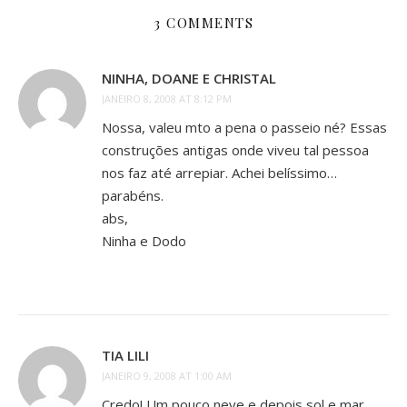
3 COMMENTS
NINHA, DOANE E CHRISTAL
JANEIRO 8, 2008 AT 8:12 PM
Nossa, valeu mto a pena o passeio né? Essas
construções antigas onde viveu tal pessoa
nos faz até arrepiar. Achei belíssimo…
parabéns.
abs,
Ninha e Dodo
TIA LILI
JANEIRO 9, 2008 AT 1:00 AM
Credo! Um pouco neve e depois sol e mar.