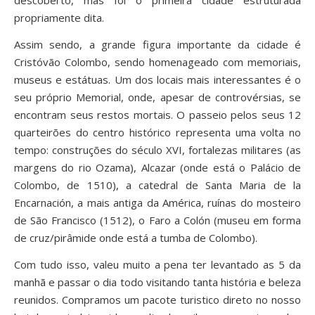
descoberto, mas foi o primeira cidade estruturada
propriamente dita.
Assim sendo, a grande figura importante da cidade é
Cristóvão Colombo, sendo homenageado com memoriais,
museus e estátuas. Um dos locais mais interessantes é o
seu próprio Memorial, onde, apesar de controvérsias, se
encontram seus restos mortais. O passeio pelos seus 12
quarteirões do centro histórico representa uma volta no
tempo: construções do século XVI, fortalezas militares (as
margens do rio Ozama), Alcazar (onde está o Palácio de
Colombo, de 1510), a catedral de Santa Maria de la
Encarnación, a mais antiga da América, ruínas do mosteiro
de São Francisco (1512), o Faro a Colón (museu em forma
de cruz/pirâmide onde está a tumba de Colombo).
Com tudo isso, valeu muito a pena ter levantado as 5 da
manhã e passar o dia todo visitando tanta história e beleza
reunidos. Compramos um pacote turistico direto no nosso