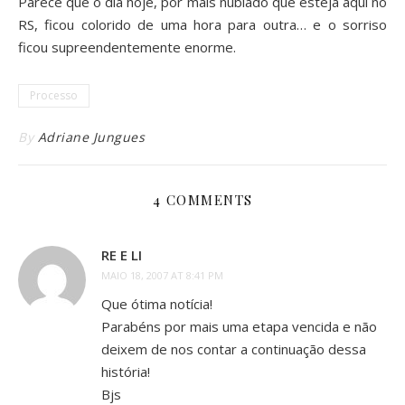
Parece que o dia hoje, por mais nublado que esteja aqui no
RS, ficou colorido de uma hora para outra… e o sorriso
ficou supreendentemente enorme.
Processo
By
Adriane Jungues
4 COMMENTS
RE E LI
MAIO 18, 2007 AT 8:41 PM
Que ótima notícia!
Parabéns por mais uma etapa vencida e não
deixem de nos contar a continuação dessa
história!
Bjs