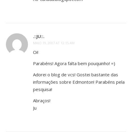
.::JU::.
MAIO 19, 2007 AT 12:15 AM
Oi!
Parabéns! Agora falta bem pouquinho! =)
Adorei o blog de vcs! Gostei bastante das
informações sobre Edmonton! Parabéns pela
pesquisa!
Abraços!
Ju