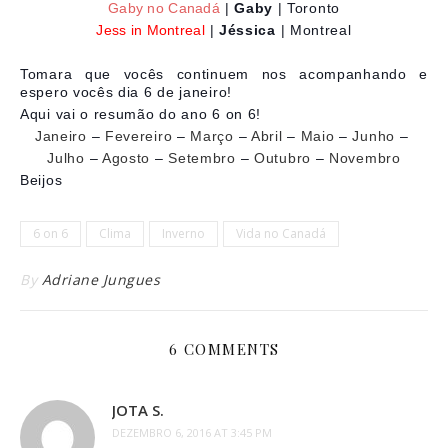
Gaby no Canadá
|
Gaby
| Toronto
Jess in Montreal
|
Jéssica
| Montreal
Tomara que vocês continuem nos acompanhando e
espero vocês dia 6 de janeiro!
Aqui vai o resumão do ano 6 on 6!
Janeiro
–
Fevereiro
–
Março
–
Abril
–
Maio
–
Junho
–
Julho
–
Agosto
–
Setembro
–
Outubro
–
Novembro
Beijos
6 on 6
Clima
Inverno
Vida no Canadá
By
Adriane Jungues
6 COMMENTS
JOTA S.
DEZEMBRO 6, 2016 AT 3:45 PM