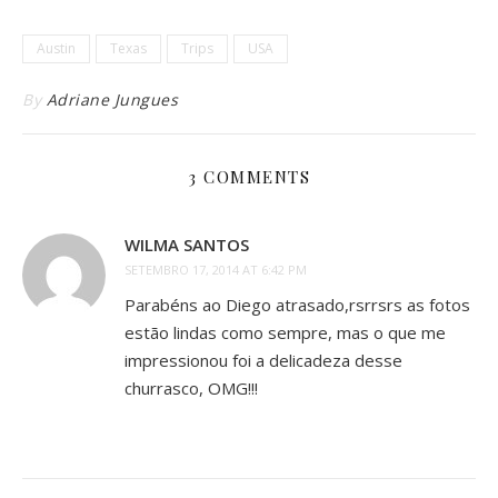
Austin
Texas
Trips
USA
By
Adriane Jungues
3 COMMENTS
WILMA SANTOS
SETEMBRO 17, 2014 AT 6:42 PM
Parabéns ao Diego atrasado,rsrrsrs as fotos
estão lindas como sempre, mas o que me
impressionou foi a delicadeza desse
churrasco, OMG!!!