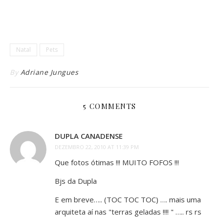
Natal
Pets
By
Adriane Jungues
5 COMMENTS
DUPLA CANADENSE
DEZEMBRO 22, 2010 AT 11:39 PM
Que fotos ótimas !!! MUITO FOFOS !!!
Bjs da Dupla
E em breve….. (TOC TOC TOC) …. mais uma
arquiteta aí nas "terras geladas !!!! " ….. rs rs