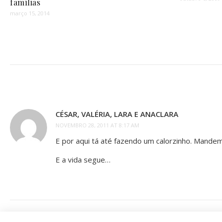
famílias
março 15, 2014
CÉSAR, VALÉRIA, LARA E ANACLARA
NOVEMBRO 28, 2011 AT 8:17 AM
E por aqui tá até fazendo um calorzinho. Mande
E a vida segue…