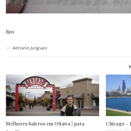
Bjos
By
Adriane Jungues
Melhores bairros em Ottawa | para
Chicago – I
outubro 6, 2009