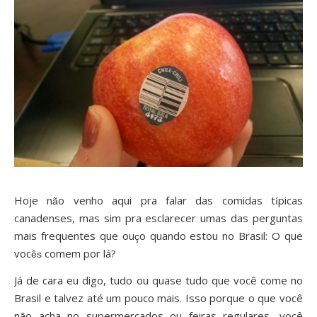
Hoje n
o venho aqui pra falar das comidas t
picas
ã
í
canadenses, mas sim pra esclarecer umas das perguntas
mais frequentes que ou
o quando estou no Brasil: O que
ç
voc
comem por lá?
ês
Já de cara eu digo, tudo ou quase tudo que você come no
Brasil e talvez até um pouco mais. Isso porque o que você
não acha no supermercados ou feiras regulares, você