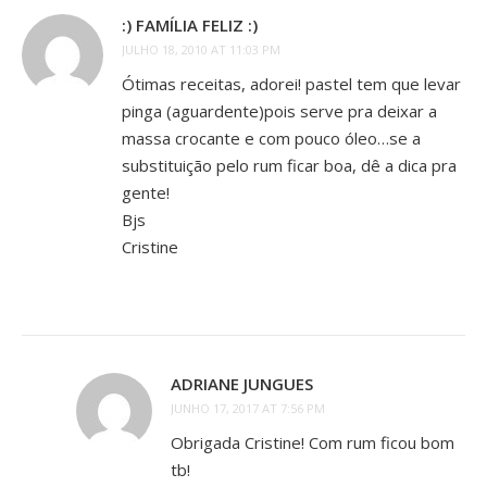
:) FAMÍLIA FELIZ :)
JULHO 18, 2010 AT 11:03 PM
Ótimas receitas, adorei! pastel tem que levar
pinga (aguardente)pois serve pra deixar a
massa crocante e com pouco óleo…se a
substituição pelo rum ficar boa, dê a dica pra
gente!
Bjs
Cristine
ADRIANE JUNGUES
JUNHO 17, 2017 AT 7:56 PM
Obrigada Cristine! Com rum ficou bom
tb!