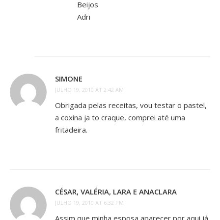
Beijos
Adri
SIMONE
JULHO 19, 2010 AT 2:42 AM
Obrigada pelas receitas, vou testar o pastel,
a coxina ja to craque, comprei até uma
fritadeira.
CÉSAR, VALÉRIA, LARA E ANACLARA
JULHO 19, 2010 AT 6:32 PM
Assim que minha esposa aparecer por aqui já