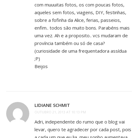
com muuuitas fotos, os com poucas fotos,
aqueles sem fotos, viagens, DIY, festinhas,
sobre a fofinha da Alice, ferias, passeios,
enfim.. todos são muito bons. Parabéns mais
uma vez. Ah e a proposito.. vcs mudaram de
província também ou só de casa?
(curiosidade de uma frequentadora assídua
;P)
Beijos
LIDIANE SCHMIT
OUTUBRO 21, 2013 AT 10:13 PM
Adri, independente do rumo que o blog vai
levar, quero te agradecer por cada post, pois
a cada um que eu lia, meu sonho aumentava,