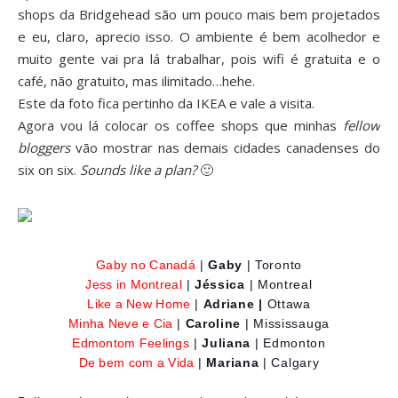
shops da Bridgehead são um pouco mais bem projetados
e eu, claro, aprecio isso. O ambiente é bem acolhedor e
muito gente vai pra lá trabalhar, pois wifi é gratuita e o
café, não gratuito, mas ilimitado…hehe.
Este da foto fica pertinho da IKEA e vale a visita.
Agora vou lá colocar os coffee shops que minhas
fellow
bloggers
vão mostrar nas demais cidades canadenses do
six on six.
Sounds like a plan?
🙂
Gaby no Canadá
|
Gaby
| Toronto
Jess in Montreal
|
Jéssica
| Montreal
Like a New Home
|
Adriane |
Ottawa
Minha Neve e Cia
|
Caroline
| Mississauga
Edmontom Feelings
|
Juliana
| Edmonton
D
e bem com a Vida
|
Mariana
| Calgary